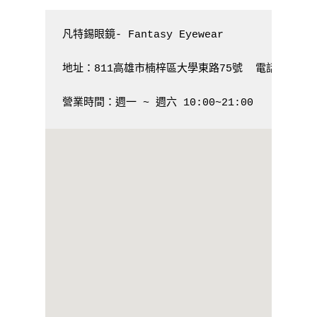
凡特錫眼鏡- Fantasy Eyewear

地址：811高雄市
楠梓區大學東路75號  
電話： 07-36
營業時間：週一 ~ 週六 10:00~21:00