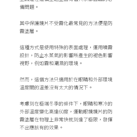
備問題。
其中保護鏡片不受霧化最常見的方法便是防
霧塗層。
這種方式是使用特殊的表面處理，運用噴霧
設計，防止水蒸氣的影響所產生的褪色影響
視野，例如霧和潮濕的環境。
然而，這個方法只適用於在眼睛和外部環境
溫度間的溫差沒有太大的情況下。
考慮到在極端冬季的條件下，眼睛和寒冷的
外部溫度變化高達60度，運動眼鏡鏡片的防
霧塗層在物理上非常快就到達了極限，發揮
不出應該有的效果。