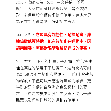
90%，故縮寫為TR-90，中文俗稱”塑膠
鈦”，因材質耐磨且經極端壓折皆不會變
形，多運用於高價位眼鏡框使用，這也就是
為何在受力後還能完好如初的原因。
除此之外，
它還具有超韌性、耐撞耐磨、摩
擦係數低等特點，
能有效防止在運動中，因
鏡架斷裂、摩擦對眼睛及臉部造成的傷
害。
另一方面，TR90的特異分子結構，抗化學性
佳在高温的環境下不易變形，短時間內可耐
350℃高温不易熔化和燃燒，而且無化學残留
物釋放，不但可以因應極端氣候的考驗，更
特別的是它還符合歐洲對食品級材料的要
求，不會造成皮膚刺激性的反應，適合一般
民眾以及過敏性體質的運動者使用。