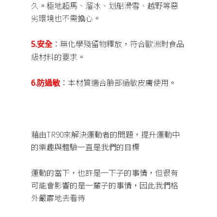
久。極地超馬、溜冰、划船滑雪、越野等惡
劣環境也不需擔心。
：無化學殘留物釋放，符合歐洲對食品
5.安全
級材料的要求。
：本材質適合臉部過敏皮膚使用。
6.防過敏
藉由TR90來解決運動者的問題，提升運動中
的樂趣與體驗一直是我們的目標
運動的當下，也許是一下子的事情，但很有
可能會影響的是一輩子的事情，因此我們格
外嚴肅地去看待