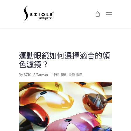
Skip
Menu
to
main
content
運動眼鏡如何選擇適合的顏
色濾鏡？
By
SZIOLS Taiwan
技術指標
,
最新訊息