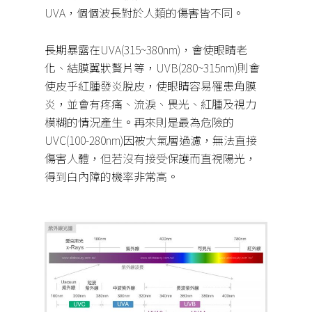
UVA
，個個波長對於人類的傷害皆不同。
長期暴露在
UVA(315~380nm)
，會使眼睛老
化、結膜
翼狀贅片等，
UVB(280~315nm)
則會
使皮乎紅腫發炎脫皮，使眼睛容易罹患角膜
炎，並會有疼痛、流淚、畏光、紅腫及視力
模糊的情況產生。再來則是最為危險的
UVC(100-280nm)
因被大氣層過濾，無法直接
傷害人體，但若沒有接受保護而直視陽光，
得到白內障的機率非常高。