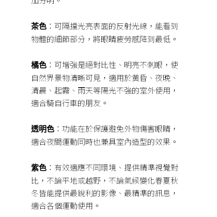
：可隔擋光亮表面的反射光線，能看到
茶色
物體的細節部分，將眼睛疲勞感降到最低。
：可增強是絕對比性、明亮不刺眼，使
橘色
自然界景物清晰可見，適用於黃昏、夜晚、
清晨、起霧、雨天等陽光不強的室外使用，
適合騎自行車的朋友。
：功能在於保護避免外物傷害眼睛，
透明色
適合夜間運動同時也兼具室內造型的效果。
：有效適應不同環境、提供精準視覺對
紫色
比，不論平地或越野，不論氣候變化春夏秋
冬皆能提供最銳利的影像、最精準的訊息，
適合各個運動使用。