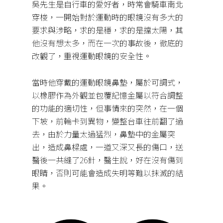
吳先生是自行車的愛好者，時常會騎車南北
穿梭，一開始對於運動時的眼鏡沒有多大的
要求與涉略，求的是穩，求的是擋太陽，其
他沒有想太多，而在一次的事故後，徹底的
改觀了，重視運動眼鏡的安全性。
當時他穿戴的運動眼鏡鼻墊，屬於可調式，
以橡膠作為外觀並包覆記憶金屬以符合調整
的功能的適切性，但事情來的突然，在一個
下坡，前輪卡到異物，變整台車往前翻了過
去，由於力量太過猛烈，鼻墊中的金屬突
出，造成鼻樑處，一道又深又長的傷口，送
醫後一共縫了
26
針，醫生說，好在沒有傷到
眼睛，否則可能會造成失明等難以抹滅的結
果。