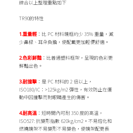
綜合以上整理重點如下
TR90的特性
：比 PC 材料鏡框約少 35% 重量，減
1.重量輕
少鼻樑、耳朵負擔，使配戴更加輕便舒適。
：比普通塑料框架，呈現的色彩更
2.色彩鮮豔
鮮豔出色。
：是 PC 材料的 2 倍以上，
3.耐撞擊
ISO180/IC：>125kg/m2 彈性，有效防止在運
動中因撞擊而對眼睛產生的傷害。
：短時間內可耐 350 度的高溫，
4.耐高溫
ISO527: 抗變形指數 620kg/cm2。不易熔化和
燃燒鏡架不易變形不易變色，使鏡架配更長