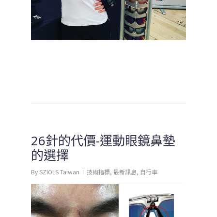
26針的代價-運動眼鏡鼻墊
的選擇
By
SZIOLS Taiwan
技術指標
,
最新訊息
,
自行車