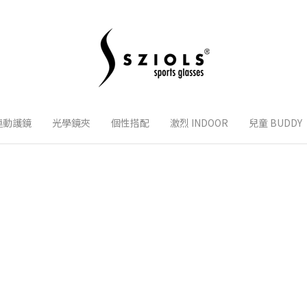
運動護鏡
光學鏡夾
個性搭配
激烈 INDOOR
兒童 BUDDY