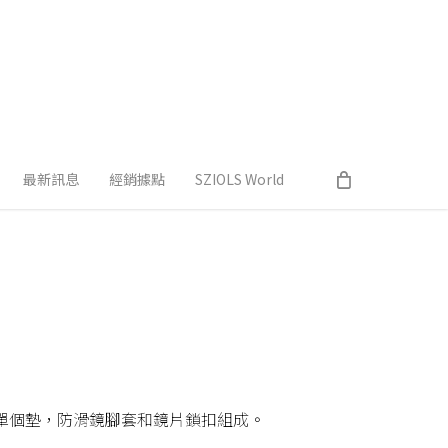
最新訊息
經銷據點
SZIOLS World
桿墊，一套單個墊，防滑鏡腳套和鏡片鎖扣組成。