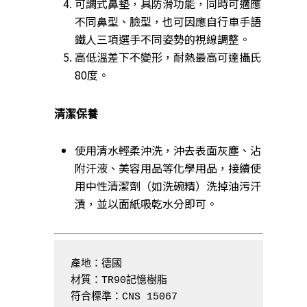
可調式鼻墊，具防滑功能，同時可適應
不同鼻型、臉型，也可因應自行車手語
鐵人三項選手不同姿勢的視線調整。
高低溫差下不變形，耐熱最高可達攝氏
80度。
清潔保養
使用清水輕柔沖洗，沖去表面灰塵、沾
附汗液、美容用品等化學用品，接續使
用中性清潔劑（如洗碗精）洗掉油污汗
漬，並以面紙吸乾水分即可。
產地：德國

材質：TR90記憶樹脂

符合標準：CNS 15067