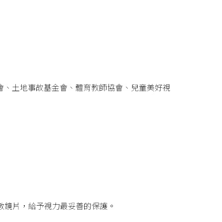
會、土地事故基金會、體育教師協會、兒童美好視
數鏡片，給予視力最妥善的保護。