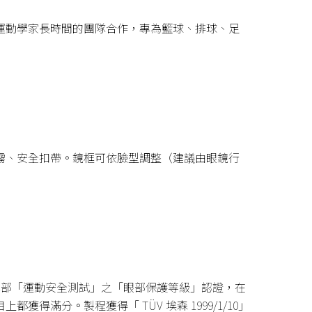
運動學家長時間的團隊合作，專為籃球、排球、足
霧、安全扣帶。鏡框可依臉型調整（建議由眼鏡行
醫學部「運動安全測試」之「眼部保護等級」認證，在
得滿分。製程獲得「 TÜV 埃森 1999/1/10」