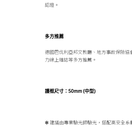
認證。
多方推薦
德國巴伐利亞邦文教廳、地方事故保險協
力線上雜誌等多方推薦。
護框尺寸：50mm (中型)
✻ 建議由專業驗光師驗光，搭配高安全系