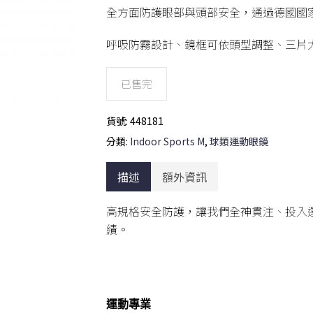
全方面防護眼部與頭部安全，通過德國國
呼吸防霧設計、鏡框可依頭型調整、三片
已售完
貨號:
448181
分類:
Indoor Sports M
,
球類運動眼鏡
描述
額外資訊
高規格安全防護，讓我們全神貫注、投入
績。
運動專業