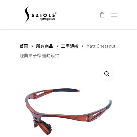
Skip
Menu
to
main
content
首頁
所有商品
工學鏡架
Matt Chestnut
經典栗子棕 運動鏡架