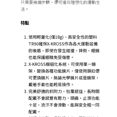
只需要幾個步驟，便可達到理想化的運動生
活。
特點
使用輕量化(僅18g)、高安全性的塑料
TR90
確保
X-KROSS
作為各大運動設備
的後盾，即使在發生碰撞、摔倒，眼鏡
也能保護眼睛免受傷害。
X-KROSS模組化系統，可使用單一鏡
架，變換各種功能鏡片，僅
使用鎖扣便
可更換鏡片，無論光學鏡片或是鏡架，
戴著手套也能輕易操作。
完美舒適的抓附力，包覆感佳，長時間
配戴不會感覺有壓力、頭痛，止滑功能
十足，流汗不會滑動，能與安全帽一同
配戴。