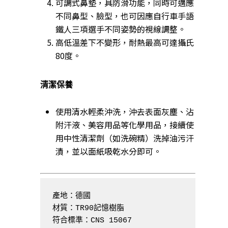
可調式鼻墊，具防滑功能，同時可適應
不同鼻型、臉型，也可因應自行車手語
鐵人三項選手不同姿勢的視線調整。
高低溫差下不變形，耐熱最高可達攝氏
80度。
清潔保養
使用清水輕柔沖洗，沖去表面灰塵、沾
附汗液、美容用品等化學用品，接續使
用中性清潔劑（如洗碗精）洗掉油污汗
漬，並以面紙吸乾水分即可。
產地：德國

材質：TR90記憶樹脂

符合標準：CNS 15067